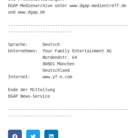
DGAP-Medienarchive unter www.dgap-medientreff.de 
und www.dgap.de

-------------------------------------------------
--------------------------

Sprache:      Deutsch

Unternehmen:  Your Family Entertainment AG

              Nordendstr. 64

              80801 München

              Deutschland

Internet:     www.yf-e.com

Ende der Mitteilung                             
DGAP News-Service

-------------------------------------------------
--------------------------
