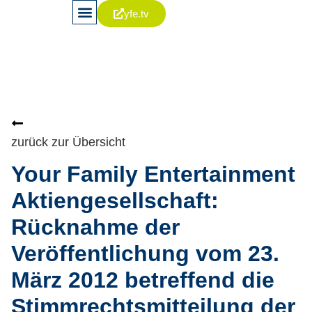
yfe.tv
News & Publikationen
Aktie & Kapitalia
Corporate Governance
zurück zur Übersicht
Your Family Entertainment
Aktiengesellschaft:
Rücknahme der
Veröffentlichung vom 23.
März 2012 betreffend die
Stimmrechtsmitteilung der