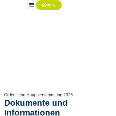
yfe.tv
News & Publikationen
Aktie & Kapitalia
Corporate Governance
Hauptversammlung
Zukunft gemeinsam
gestalten
Ordentliche Hauptversammlung 2026
Dokumente und
Informationen