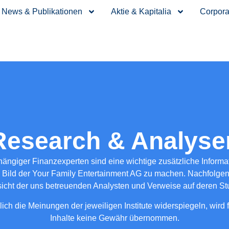
News & Publikationen
Aktie & Kapitalia
Corpora
Research & Analyse
ängiger Finanzexperten sind eine wichtige zusätzliche Informat
Bild der Your Family Entertainment AG zu machen. Nachfolgen
icht der uns betreuenden Analysten und Verweise auf deren St
ich die Meinungen der jeweiligen Institute widerspiegeln, wird fü
Inhalte keine Gewähr übernommen.