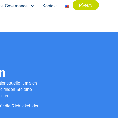
yfe.tv
te Governance
Kontakt
n
ionsquelle, um sich
d finden Sie eine
udien.
r die Richtigkeit der