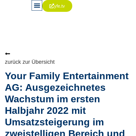
yfe.tv
News & Publikationen
Aktie & Kapitalia
Corporate Governance
zurück zur Übersicht
Your Family Entertainment
AG: Ausgezeichnetes
Wachstum im ersten
Halbjahr 2022 mit
Umsatzsteigerung im
zweistelligen Bereich und