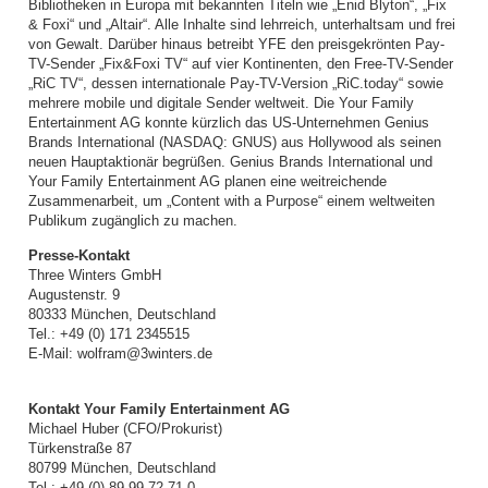
Bibliotheken in Europa mit bekannten Titeln wie „Enid Blyton“, „Fix
& Foxi“ und „Altair“. Alle Inhalte sind lehrreich, unterhaltsam und frei
von Gewalt. Darüber hinaus betreibt YFE den preisgekrönten Pay-
TV-Sender „Fix&Foxi TV“ auf vier Kontinenten, den Free-TV-Sender
„RiC TV“, dessen internationale Pay-TV-Version „RiC.today“ sowie
mehrere mobile und digitale Sender weltweit. Die Your Family
Entertainment AG konnte kürzlich das US-Unternehmen Genius
Brands International (NASDAQ: GNUS) aus Hollywood als seinen
neuen Hauptaktionär begrüßen. Genius Brands International und
Your Family Entertainment AG planen eine weitreichende
Zusammenarbeit, um „Content with a Purpose“ einem weltweiten
Publikum zugänglich zu machen.
Presse-Kontakt
Three Winters GmbH
Augustenstr. 9
80333 München, Deutschland
Tel.: +49 (0) 171 2345515
E-Mail: wolfram@3winters.de
Kontakt Your Family Entertainment AG
Michael Huber (CFO/Prokurist)
Türkenstraße 87
80799 München, Deutschland
Tel.: +49 (0) 89 99 72 71-0