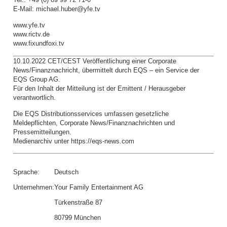
E-Mail: michael.huber@yfe.tv
www.yfe.tv
www.rictv.de
www.fixundfoxi.tv
10.10.2022 CET/CEST Veröffentlichung einer Corporate
News/Finanznachricht, übermittelt durch EQS – ein Service der
EQS Group AG.
Für den Inhalt der Mitteilung ist der Emittent / Herausgeber
verantwortlich.
Die EQS Distributionsservices umfassen gesetzliche
Meldepflichten, Corporate News/Finanznachrichten und
Pressemitteilungen.
Medienarchiv unter https://eqs-news.com
Sprache:
Deutsch
Unternehmen:
Your Family Entertainment AG
Türkenstraße 87
80799 München