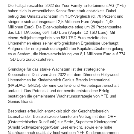
Die Halbjahreszahlen 2022 der Your Family Entertainment AG (YFE)
haben sich in wesentlichen Kennziffern stark entwickelt. Dabei
betrug das Umsatzwachstum im YOY-Vergleich rd. 70 Prozent und
steigerte sich auf insgesamt 2,5 Millionen Euro (Vorjahr: 1,48
Millionen Euro). Die Eigenkapitalquote stieg um 29 Prozentpunkte,
das EBITDA betrug 664 TSD Euro (Vorjahr: 12 TSD Euro). Mit
einem Halbjahresergebnis von 581 TSD Euro erzielte das
Unternehmen eines seiner erfolgreichsten Ergebnisse überhaupt.
Aufgrund der erfolgreich durchgeführten Kapitalmaßnahmen gelang
es außerdem, die Nettoverschuldung von 8,1 Millionen Euro auf 774
TSD Euro zurückzuführen.
Grundlage für das starke Wachstum ist der strategische
Kooperations-Deal vom Juni 2022 mit dem führenden Hollywood-
Unternehmen im Kinderbereich Genius Brands International
(NASDAQ: GNUS), der eine Content- und Vertriebspartnerschaft
umfasst. Das Potenzial und der bereits entstandene Erfolg
bestätigen die gemeinsame Wachstumsstrategie von YFE und
Genius Brands.
Besonders erfreulich entwickelt sich der Geschäftsbereich
Lizenzhandel: Beispielsweise konnte ein Vertrag mit dem ORF
(Österreichischer Rundfunk) zur Serie „Superhero Kindergarten“
(Arnold Schwarzenegger/Stan Lee) erreicht, sowie eine hohe
Nachfrage nach qualitativ hochwertigen YFE-Kinderprogrammen