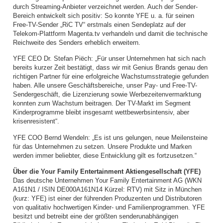
durch Streaming-Anbieter verzeichnet werden. Auch der Sender-
Bereich entwickelt sich positiv: So konnte YFE u. a. für seinen
Free-TV-Sender „RiC TV“ erstmals einen Sendeplatz auf der
Telekom-Plattform Magenta.tv verhandeln und damit die technische
Reichweite des Senders erheblich erweitern.
YFE CEO Dr. Stefan Piëch: „Für unser Unternehmen hat sich nach
bereits kurzer Zeit bestätigt, dass wir mit Genius Brands genau den
richtigen Partner für eine erfolgreiche Wachstumsstrategie gefunden
haben. Alle unsere Geschäftsbereiche, unser Pay- und Free-TV-
Sendergeschäft, die Lizenzierung sowie Werbezeitenvermarktung
konnten zum Wachstum beitragen. Der TV-Markt im Segment
Kinderprogramme bleibt insgesamt wettbewerbsintensiv, aber
krisenresistent“.
YFE COO Bernd Wendeln: „Es ist uns gelungen, neue Meilensteine
für das Unternehmen zu setzen. Unsere Produkte und Marken
werden immer beliebter, diese Entwicklung gilt es fortzusetzen.“
Über die Your Family Entertainment Aktiengesellschaft (YFE)
Das deutsche Unternehmen Your Family Entertainment AG (WKN
A161N1 / ISIN DE000A161N14 Kürzel: RTV) mit Sitz in München
(kurz: YFE) ist einer der führenden Produzenten und Distributoren
von qualitativ hochwertigen Kinder- und Familienprogrammen. YFE
besitzt und betreibt eine der größten senderunabhängigen