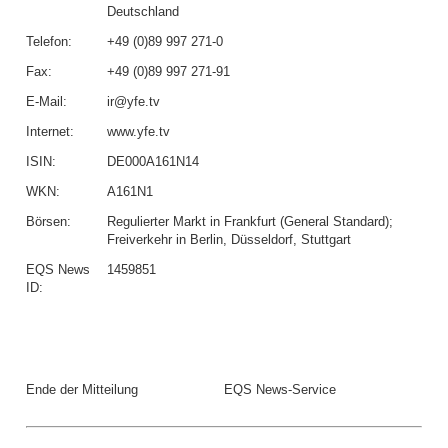
Deutschland
Telefon:
+49 (0)89 997 271-0
Fax:
+49 (0)89 997 271-91
E-Mail:
ir@yfe.tv
Internet:
www.yfe.tv
ISIN:
DE000A161N14
WKN:
A161N1
Börsen:
Regulierter Markt in Frankfurt (General Standard);
Freiverkehr in Berlin, Düsseldorf, Stuttgart
EQS News
1459851
ID:
Ende der Mitteilung
EQS News-Service