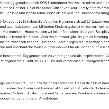
n Kindertag gemeinsam mit SOS-Kinderdörfer weltweit zu feiern und di
Laurence Robinet, Chief Broadcast Officer von Your Family Entertainme
le Einblicke und inspirierende Beispiele für Mut und Durchhaltevermög
rfer, sagt: „2015 haben die Vereinten Nationen sich auf 17 Entwicklungs
d auch das Leben von Milliarden Kindern weltweit verbessern sollten.
 die Mut machten. Heute müssen wir leider festhalten, dass zum Beispi
 zuallererst die Kinder. Aber wo es Kinder gibt, da gibt es Hoffnun
enheit aufwachsen können. Und genau darauf legen die Reportagen den
ende und anschauliche Weise Aufmerksamkeit für die Kinder auf dieser 
esen besonderen Tag gemeinsam zu verbringen und die inspirierenden 
 beginnt am 1. Juni um 17:15 Uhr und verspricht ein unvergessliches 
ige Kinderrechts- und Entwicklungsorganisation. Das erste SOS-Kin
 138 Ländern für Kinder und Familien aktiv: mit 539 SOS-Kinderdörfer
gärten, Schulen, Ausbildungs- und Sozialzentren, Krankenstationen und
Millionen Kinder und deren Angehörige.