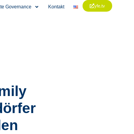
yfe.tv
te Governance
Kontakt
mily
örfer
len