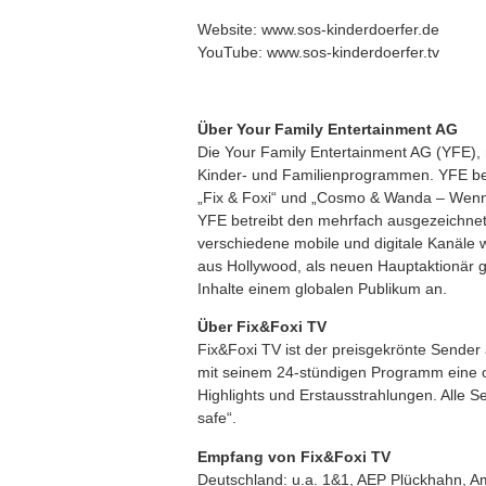
Website: www.sos-kinderdoerfer.de
YouTube: www.sos-kinderdoerfer.tv
Über Your Family Entertainment AG
Die Your Family Entertainment AG (YFE), 
Kinder- und Familienprogrammen. YFE besi
„Fix & Foxi“ und „Cosmo & Wanda – Wenn El
YFE betreibt den mehrfach ausgezeichnete
verschiedene mobile und digitale Kanäle
aus Hollywood, als neuen Hauptaktionär g
Inhalte einem globalen Publikum an.
Über Fix&Foxi TV
Fix&Foxi TV ist der preisgekrönte Sender
mit seinem 24-stündigen Programm eine 
Highlights und Erstausstrahlungen. Alle S
safe“.
Empfang von Fix&Foxi TV
Deutschland: u.a. 1&1, AEP Plückhahn, A