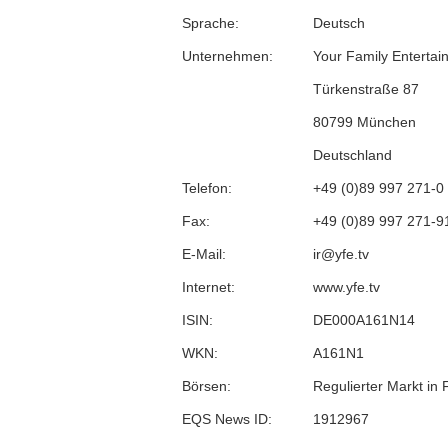
Sprache:
Deutsch
Unternehmen:
Your Family Enterta
Türkenstraße 87
80799 München
Deutschland
Telefon:
+49 (0)89 997 271-0
Fax:
+49 (0)89 997 271-9
E-Mail:
ir@yfe.tv
Internet:
www.yfe.tv
ISIN:
DE000A161N14
WKN:
A161N1
Börsen:
Regulierter Markt in 
EQS News ID:
1912967