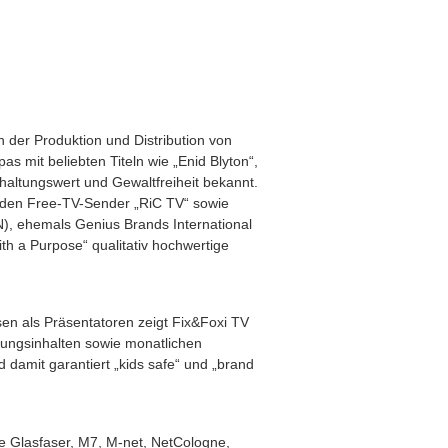
 der Produktion und Distribution von
 mit beliebten Titeln wie „Enid Blyton“,
rhaltungswert und Gewaltfreiheit bekannt.
, den Free-TV-Sender „RiC TV“ sowie
), ehemals Genius Brands International
h a Purpose“ qualitativ hochwertige
sen als Präsentatoren zeigt Fix&Foxi TV
dungsinhalten sowie monatlichen
 damit garantiert „kids safe“ und „brand
 Glasfaser, M7, M-net, NetCologne,