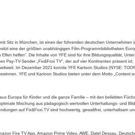
mit Sitz in München, ist eines der führenden deutschen Unternehmen in
tzt eine der größten unabhängigen Film-Programmbibliotheken Europas
fen helfen“. Die Inhalte von YFE sind für ihre Bildungsqualität, Unte
n Pay-TV-Sender „Fix&Foxi TV“, der auf vier Kontinenten präsent ist
 weltweit. Im Dezember 2021 konnte YFE Kartoon Studios (NYSE: TOON
ewinnen. YFE und Kartoon Studios bieten unter dem Motto „Content wit
 aus Europa für Kinder und die ganze Familie – mit den beliebten Füch
optimale Mischung aus pädagogisch wertvollen Unterhaltungs- und Bil
endungen auf Fix&Foxi TV sind hochwertig, gewaltfrei, unterhaltsam und
mazon Fire TV App, Amazon Prime Video, AWE, Datel Dessau, Deutsche