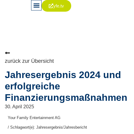
yfe.tv
News & Publikationen
Aktie & Kapitalia
Corporate Governance
zurück zur Übersicht
Jahresergebnis 2024 und
erfolgreiche
Finanzierungsmaßnahmen
30. April 2025
Your Family Entertainment AG
/ Schlagwort(e): Jahresergebnis/Jahresbericht