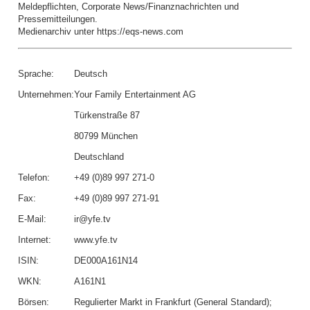
Meldepflichten, Corporate News/Finanznachrichten und
Pressemitteilungen.
Medienarchiv unter https://eqs-news.com
Sprache:
Deutsch
Unternehmen:
Your Family Entertainment AG
Türkenstraße 87
80799 München
Deutschland
Telefon:
+49 (0)89 997 271-0
Fax:
+49 (0)89 997 271-91
E-Mail:
ir@yfe.tv
Internet:
www.yfe.tv
ISIN:
DE000A161N14
WKN:
A161N1
Börsen:
Regulierter Markt in Frankfurt (General Standard);