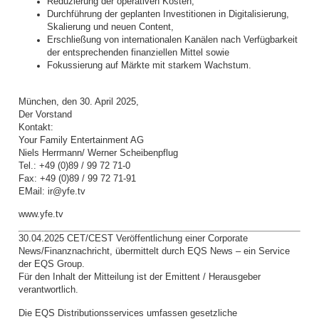
Reduzierung der operativen Kosten,
Durchführung der geplanten Investitionen in Digitalisierung,
Skalierung und neuen Content,
Erschließung von internationalen Kanälen nach Verfügbarkeit
der entsprechenden finanziellen Mittel sowie
Fokussierung auf Märkte mit starkem Wachstum.
München, den 30. April 2025,
Der Vorstand
Kontakt:
Your Family Entertainment AG
Niels Herrmann/ Werner Scheibenpflug
Tel.: +49 (0)89 / 99 72 71-0
Fax: +49 (0)89 / 99 72 71-91
EMail: ir@yfe.tv
www.yfe.tv
30.04.2025 CET/CEST Veröffentlichung einer Corporate
News/Finanznachricht, übermittelt durch EQS News – ein Service
der EQS Group.
Für den Inhalt der Mitteilung ist der Emittent / Herausgeber
verantwortlich.
Die EQS Distributionsservices umfassen gesetzliche