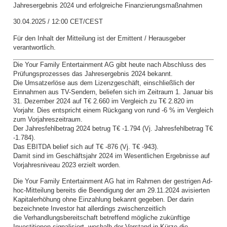
Jahresergebnis 2024 und erfolgreiche Finanzierungsmaßnahmen
30.04.2025 / 12:00 CET/CEST
Für den Inhalt der Mitteilung ist der Emittent / Herausgeber
verantwortlich.
Die Your Family Entertainment AG gibt heute nach Abschluss des
Prüfungsprozesses das Jahresergebnis 2024 bekannt.
Die Umsatzerlöse aus dem Lizenzgeschäft, einschließlich der
Einnahmen aus TV-Sendern, beliefen sich im Zeitraum 1. Januar bis
31. Dezember 2024 auf T€ 2.660 im Vergleich zu T€ 2.820 im
Vorjahr. Dies entspricht einem Rückgang von rund -6 % im Vergleich
zum Vorjahreszeitraum.
Der Jahresfehlbetrag 2024 betrug T€ -1.794 (Vj. Jahresfehlbetrag T€
-1.784).
Das EBITDA belief sich auf T€ -876 (Vj. T€ -943).
Damit sind im Geschäftsjahr 2024 im Wesentlichen Ergebnisse auf
Vorjahresniveau 2023 erzielt worden.
Die Your Family Entertainment AG hat im Rahmen der gestrigen Ad-
hoc-Mitteilung bereits die Beendigung der am 29.11.2024 avisierten
Kapitalerhöhung ohne Einzahlung bekannt gegeben. Der darin
bezeichnete Investor hat allerdings zwischenzeitlich
die Verhandlungsbereitschaft betreffend mögliche zukünftige